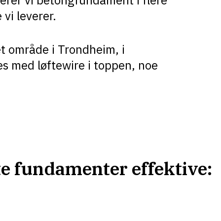
erer vi betongfundament i flere
vi leverer.
 område i Trondheim, i
s med løftewire i toppen, noe
te fundamenter effektive: