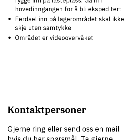
rygge inn på lasteplass. Gå inn
hovedinngangen for å bli ekspeditert
Ferdsel inn på lagerområdet skal ikke
skje uten samtykke
Området er videoovervåket
Leirfossvegen 19
Inngangsparti
Lager og
Demoer
Kundeparkering
Utstillingsrom
Materiell
Lasteplass
kontorlokale
Kontaktpersoner
Gjerne ring eller send oss en mail
hvis du har spørsmål. Ta gjerne